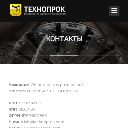
КОНТАКТЫ
Название
: Общество с ограниченной
ответственностью "ТЕХНОПРОК-61"
ИНН
: 6150094506
КПП
: 615001001
ОГРН
: 1176196012960
E-mail:
info@tehnoprok.com
Сайт:
www.tehnoprok.com