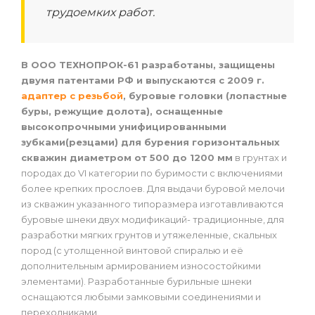
трудоемких работ.
В ООО ТЕХНОПРОК-61 разработаны, защищены
двумя патентами РФ и выпускаются с 2009 г.
адаптер с резьбой
, буровые головки (лопастные
буры, режущие долота), оснащенные
высокопрочными унифицированными
зубками(резцами) для бурения горизонтальных
скважин диаметром от 500 до 1200 мм
в грунтах и
породах до VI категории по буримости с включениями
более крепких прослоев. Для выдачи буровой мелочи
из скважин указанного типоразмера изготавливаются
буровые шнеки двух модификаций- традиционные, для
разработки мягких грунтов и утяжеленные, скальных
пород (с утолщенной винтовой спиралью и её
дополнительным армированием износостойкими
элементами). Разработанные бурильные шнеки
оснащаются любыми замковыми соединениями и
переходниками.