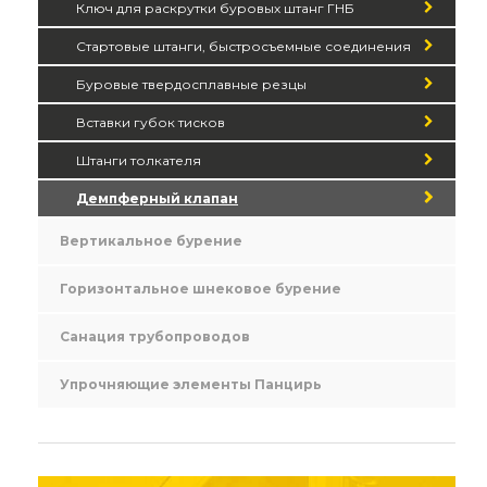
Ключ для раскрутки буровых штанг ГНБ
Стартовые штанги, быстросъемные соединения
Буровые твердосплавные резцы
Вставки губок тисков
Штанги толкателя
Демпферный клапан
Вертикальное бурение
Горизонтальное шнековое бурение
Санация трубопроводов
Упрочняющие элементы Панцирь