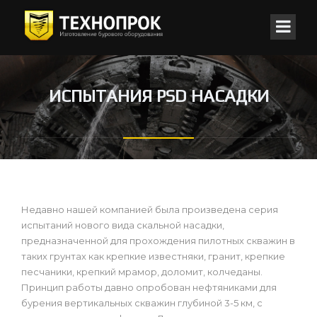
ИСПЫТАНИЯ PSD НАСАДКИ
Недавно нашей компанией была произведена серия
испытаний нового вида скальной насадки,
предназначенной для прохождения пилотных скважин в
таких грунтах как крепкие известняки, гранит, крепкие
песчаники, крепкий мрамор, доломит, колчеданы.
Принцип работы давно опробован нефтяниками для
бурения вертикальных скважин глубиной 3-5 км, с